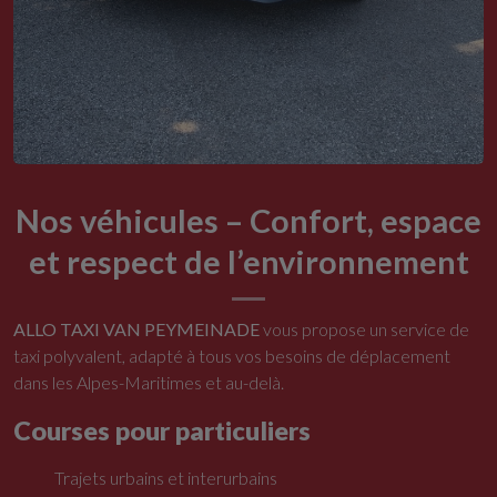
Nos véhicules – Confort, espace
et respect de l’environnement
ALLO TAXI VAN PEYMEINADE
vous propose un service de
taxi polyvalent, adapté à tous vos besoins de déplacement
dans les Alpes-Maritimes et au-delà.
Courses pour particuliers
Trajets urbains et interurbains