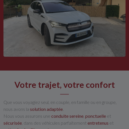
Votre trajet, votre confort
Que vous voyagiez seul, en couple, en famille ou en groupe,
nous avons la
solution adaptée
.
Nous vous assurons une
conduite sereine
,
ponctuelle
et
sécurisée
, dans des véhicules parfaitement
entretenus
et